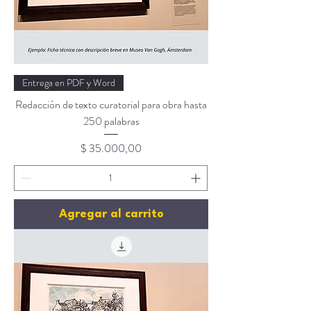
Entrega en PDF y Word
Redacción de texto curatorial para obra hasta
250 palabras
Precio
$ 35.000,00
Agregar al carrito