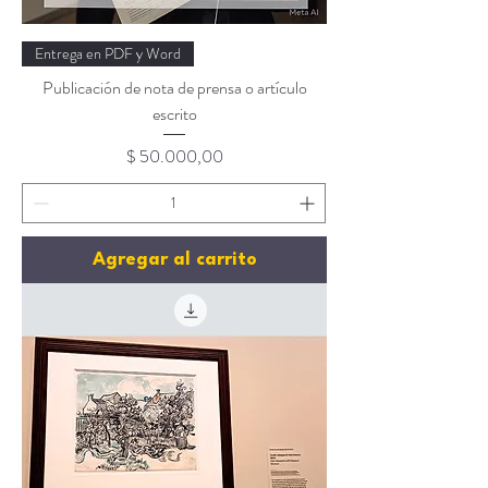
Entrega en PDF y Word
Publicación de nota de prensa o artículo
escrito
Precio
$ 50.000,00
Agregar al carrito