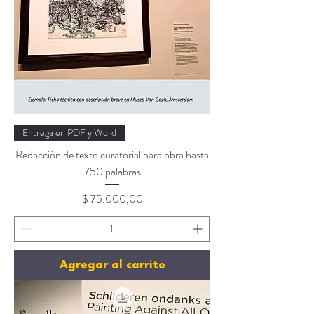
Entrega en PDF y Word
Redacción de texto curatorial para obra hasta
750 palabras
Precio
$ 75.000,00
Agregar al carrito